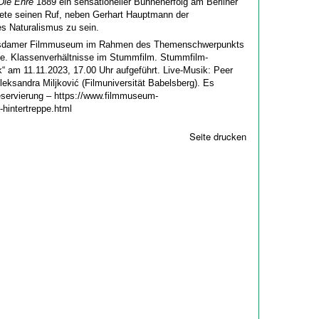
Die Ehre
1889 ein sensationeller Bühnenerfolg am Berliner
ete seinen Ruf, neben Gerhart Hauptmann der
s Naturalismus zu sein.
otsdamer Filmmuseum im Rahmen des Themenschwerpunkts
pe. Klassenverhältnisse im Stummfilm. Stummfilm-
 am 11.11.2023, 17.00 Uhr aufgeführt. Live-Musik: Peer
leksandra Miljković (Filmuniversität Babelsberg). Es
reservierung – https://www.filmmuseum-
hintertreppe.html
Seite drucken