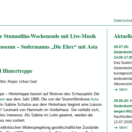
Datenschut
Uhr Stummfilm-Wochenende mit Live-Musik
Aktuell
useum – Sudermanns „Die Ehre“ mit Asta
26.07.26:
Gedenkzim
14.00-17.0
Das Suder
Gedenkzim
d Hintertreppe
kunstgeschi
bedeutend
film, Regie: Urban Gad
Alkovenzi
Mehr
pe – Hintertreppe
basiert auf Motiven des Schauspiels
Die
ann
aus dem Jahr 1889. Die von der Stummfilmikone
Asta
28.06.26: 
erin Sabine Schulze aus dem Hinterhaus beginnt eine Liaison
Gedenkzim
“ Leutnant von Hammeln im Vorderhaus. Sie verliebt sich,
wegen Hit
lles Interesse. Als Sabine im Lotto gewinnt, werden die
Nachholter
us neu sortiert.
12.07.2026
Mehr
eitkritischen Widerspiegelung gesellschaftlicher Zustände