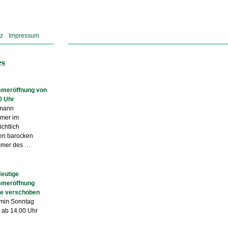
z
Impressum
es
meröffnung von
0 Uhr
mann
mer im
chtlich
en barocken
mmer des …
Heutige
meröffnung
ze verschoben
min Sonntag
 ab 14.00 Uhr