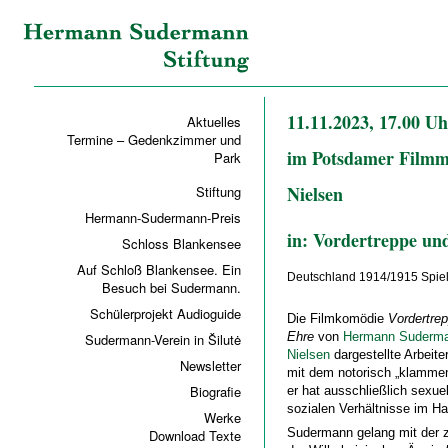
11.11.2023, 17.00 
Aktuelles
Termine – Gedenkzimmer und
im Potsdamer Filmm
Park
Nielsen
Stiftung
Hermann-Sudermann-Preis
in: Vordertreppe un
Schloss Blankensee
Auf Schloß Blankensee. Ein
Deutschland
1914/1915
Spiel
Besuch bei Sudermann.
Schülerprojekt Audioguide
Die Filmkomödie
Vordertrep
Ehre
von
Hermann Suderm
Sudermann-Verein in Šilutė
Nielsen
dargestellte Arbeit
Newsletter
mit dem notorisch „klammen
Biografie
er hat ausschließlich sexue
sozialen Verhältnisse im Ha
Werke
Sudermann gelang mit der z
Download Texte