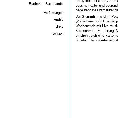
der Wilhelminischen Ära in
Bücher im Buchhandel
Lessingtheater und begründ
bedeutendste Dramatiker de
Verfilmungen
Der Stummfilm wird im P
Archiv
„Vorderhaus und Hintertrep
Links
Wochenende mit Live-Musik“
Kleinschmidt, Einführung: A
Kontakt
empfiehlt sich eine Karten
potsdam.de/vorderhaus-und-